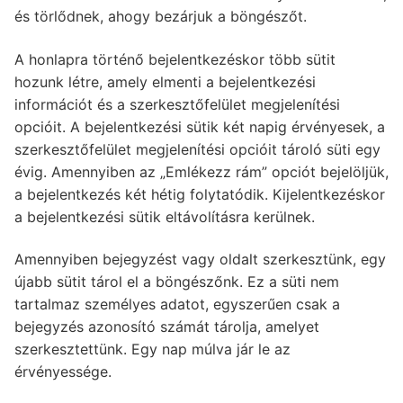
és törlődnek, ahogy bezárjuk a böngészőt.
A honlapra történő bejelentkezéskor több sütit
hozunk létre, amely elmenti a bejelentkezési
információt és a szerkesztőfelület megjelenítési
opcióit. A bejelentkezési sütik két napig érvényesek, a
szerkesztőfelület megjelenítési opcióit tároló süti egy
évig. Amennyiben az „Emlékezz rám” opciót bejelöljük,
a bejelentkezés két hétig folytatódik. Kijelentkezéskor
a bejelentkezési sütik eltávolításra kerülnek.
Amennyiben bejegyzést vagy oldalt szerkesztünk, egy
újabb sütit tárol el a böngészőnk. Ez a süti nem
tartalmaz személyes adatot, egyszerűen csak a
bejegyzés azonosító számát tárolja, amelyet
szerkesztettünk. Egy nap múlva jár le az
érvényessége.