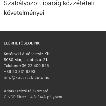
Szabályozott iparág közzétételi
követelményei
ELÉRHETŐSÉGEINK
Kosárszki Autószerviz Kft.
8060 Mór, Lakatos u. 21.
Telefon:
+36 22 400 525
+36 20 331 8393
i n f o @ k o s a r s z k i a u t o . h u
Adatkezelési tájékoztató
GINOP Plusz-1.4.3-24/A pályázat