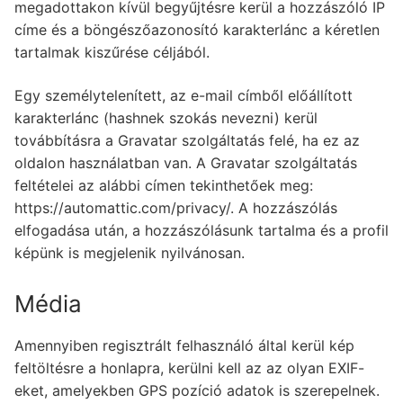
megadottakon kívül begyűjtésre kerül a hozzászóló IP
címe és a böngészőazonosító karakterlánc a kéretlen
tartalmak kiszűrése céljából.
Egy személytelenített, az e-mail címből előállított
karakterlánc (hashnek szokás nevezni) kerül
továbbításra a Gravatar szolgáltatás felé, ha ez az
oldalon használatban van. A Gravatar szolgáltatás
feltételei az alábbi címen tekinthetőek meg:
https://automattic.com/privacy/. A hozzászólás
elfogadása után, a hozzászólásunk tartalma és a profil
képünk is megjelenik nyilvánosan.
Média
Amennyiben regisztrált felhasználó által kerül kép
feltöltésre a honlapra, kerülni kell az az olyan EXIF-
eket, amelyekben GPS pozíció adatok is szerepelnek.